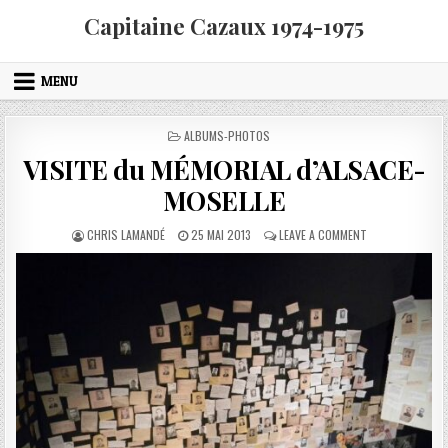
Skip to content
Capitaine Cazaux 1974-1975
MENU
POSTED IN
ALBUMS-PHOTOS
VISITE du MÉMORIAL d’ALSACE-
MOSELLE
AUTHOR:
PUBLISHED DATE:
ON VISITE DU M
CHRIS LAMANDÉ
25 MAI 2013
LEAVE A COMMENT