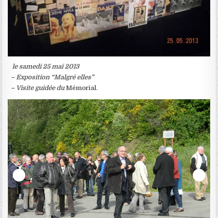
le samedi 25 mai 2013
– Exposition “Malgré elles”
– Visite guidée du
Mémorial
.