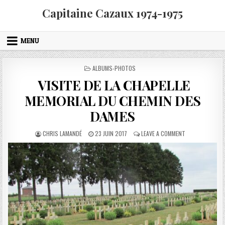
Skip to content
Capitaine Cazaux 1974-1975
MENU
POSTED IN
ALBUMS-PHOTOS
VISITE DE LA CHAPELLE
MEMORIAL DU CHEMIN DES
DAMES
AUTHOR:
PUBLISHED DATE:
ON VISITE DE L
CHRIS LAMANDÉ
23 JUIN 2017
LEAVE A COMMENT